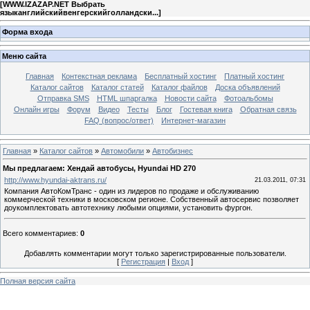
[
WWW.IZAZAP.NET Выбрать
языканглийскийвенгерскийголландски...
]
Форма входа
Меню сайта
Главная
Контекстная реклама
Бесплатный хостинг
Платный хостинг
Каталог сайтов
Каталог статей
Каталог файлов
Доска объявлений
Отправка SMS
HTML шпаргалка
Новости сайта
Фотоальбомы
Онлайн игры
Форум
Видео
Тесты
Блог
Гостевая книга
Обратная связь
FAQ (вопрос/ответ)
Интернет-магазин
Главная
»
Каталог сайтов
»
Автомобили
»
Автобизнес
Мы предлагаем: Хендай автобусы, Hyundai HD 270
http://www.hyundai-aktrans.ru/
21.03.2011, 07:31
Компания АвтоКомТранс - один из лидеров по продаже и обслуживанию
коммерческой техники в московском регионе. Собственный автосервис позволяет
доукомплектовать автотехнику любыми опциями, установить фургон.
Всего комментариев
:
0
Добавлять комментарии могут только зарегистрированные пользователи.
[
Регистрация
|
Вход
]
Полная версия сайта