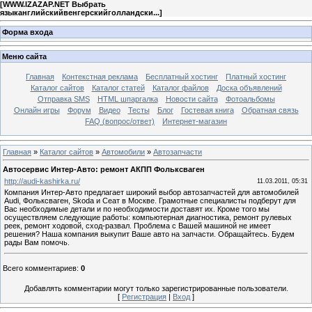
[
WWW.IZAZAP.NET Выбрать
языканглийскийвенгерскийголландски...
]
Форма входа
Меню сайта
Главная
Контекстная реклама
Бесплатный хостинг
Платный хостинг
Каталог сайтов
Каталог статей
Каталог файлов
Доска объявлений
Отправка SMS
HTML шпаргалка
Новости сайта
Фотоальбомы
Онлайн игры
Форум
Видео
Тесты
Блог
Гостевая книга
Обратная связь
FAQ (вопрос/ответ)
Интернет-магазин
Главная
»
Каталог сайтов
»
Автомобили
»
Автозапчасти
Автосервис Интер-Авто: ремонт АКПП Фольксваген
http://audi-kashirka.ru/
11.03.2011, 05:31
Компания Интер-Авто предлагает широкий выбор автозапчастей для автомобилей
Audi, Фольксваген, Skoda и Сеат в Москве. Грамотные специалисты подберут для
Вас необходимые детали и по необходимости доставят их. Кроме того мы
осуществляем следующие работы: компьютерная диагностика, ремонт рулевых
реек, ремонт ходовой, сход-развал. Проблема с Вашей машиной не имеет
решения? Наша компания выкупит Ваше авто на запчасти. Обращайтесь. Будем
рады Вам помочь.
Всего комментариев
:
0
Добавлять комментарии могут только зарегистрированные пользователи.
[
Регистрация
|
Вход
]