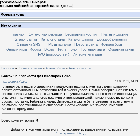
[
WWW.IZAZAP.NET Выбрать
языканглийскийвенгерскийголландски...
]
Форма входа
Меню сайта
Главная
Контекстная реклама
Бесплатный хостинг
Платный хостинг
Каталог сайтов
Каталог статей
Каталог файлов
Доска объявлений
Отправка SMS
HTML шпаргалка
Новости сайта
Фотоальбомы
Онлайн игры
Форум
Видео
Тесты
Блог
Гостевая книга
Обратная связь
FAQ (вопрос/ответ)
Интернет-магазин
Главная
»
Каталог сайтов
»
Автомобили
»
Автозапчасти
Gaika73.ru: запчасти для иномарок Рено
http://gaika73.ru/
18.03.2011, 04:24
Главная цель нашего магазина - предложить нашим клиентам самый широкий
спектр автомобильных автозапчастей и аксессуаров. Самая совершенная система
on-line поиска и заказа автозапчастей. Получение максимально полной информации
о детали - наличие аналогов различных производителей, применяемости, ценах и
сроках поставки. Работая с нами, Вы всегда можете быть уверены в грамотном и
вежливом обслуживании, в своевременности исполнения заказов, высоком
качестве продукции.
Всего комментариев
:
0
Добавлять комментарии могут только зарегистрированные пользователи.
[
Регистрация
|
Вход
]