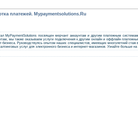
тка платежей. Mypaymentsolutions.Ru
ал MyPaymentSolutions посвящен мерчант аккаунтам и другим платежным системам
унтам, мы также оказываем услуги подключения к другим онлайн и оффлайн платеж
т-бизнеса. Руководствуясь опытом наших специалистов, имеющих многолетний стаж в
лтинговых услуг для электронного бизнеса и интернет-магазинов. Узнайте больше на 