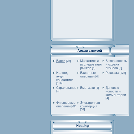
Архив записей
Банки
Маркетинг и
Безопасность
[28]
исследования
и охрана
рынков
бизнеса
[1]
[3]
Налоги,
Валютные
Реклама
[123]
аудит,
операции
[0]
консалтинг
[106]
Страхование
Выставки
Деловые
[1]
[1]
новости и
комментарии
[4]
Финансовые
Электронная
операции
коммерция
[67]
[52]
Hosting