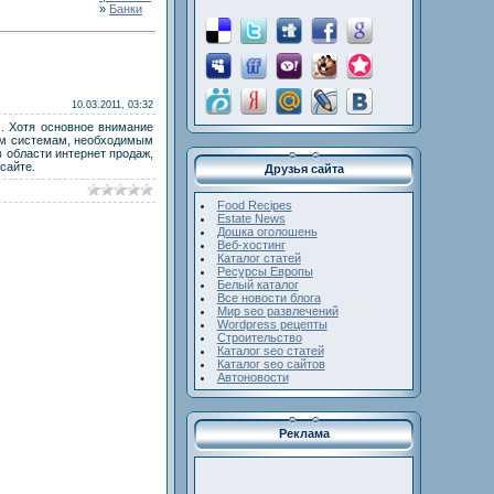
»
Банки
10.03.2011, 03:32
. Хотя основное внимание
ным системам, необходимым
 области интернет продаж,
сайте.
Друзья сайта
Food Recipes
Estate News
Дошка оголошень
Веб-хостинг
Каталог статей
Ресурсы Европы
Белый каталог
Все новости блога
Мир seo развлечений
Wordpress рецепты
Строительство
Каталог seo статей
Каталог seo сайтов
Автоновости
Реклама