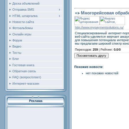
Доска объявлений
Отправка SMS
Многорейсовая обрабо
HTML шпаргалка
Новости сайта
http://www.mypaymentsolutions.ru/
Фотоальбомы
Специализированный интернет-порт
Онлайн игры
веб-сайта уделяется мерчант акка
для повышения потенциала интерне
Форум
мы предлагаем широкий спектр конса
Видео
Переходов
:
259
|
Рейтинг
:
0.0
/
0
Тесты
Блог
Гостевая книга
Похожие новости
:
Обратная связь
нет похожих новостей
FAQ (вопрос/ответ)
Интернет-магазин
Реклама