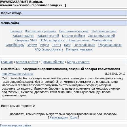
[
WWW.IZAZAP.NET Выбрать
языканглийскийвенгерскийголландски...
]
Форма входа
Меню сайта
Главная
Контекстная реклама
Бесплатный хостинг
Платный хостинг
Каталог сайтов
Каталог статей
Каталог файлов
Доска объявлений
Отправка SMS
HTML шпаргалка
Новости сайта
Фотоальбомы
Онлайн игры
Форум
Видео
Тесты
Блог
Гостевая книга
Обратная связь
FAQ (вопрос/ответ)
Интернет-магазин
Главная
»
Каталог сайтов
»
Домашний очаг
»
Мода и красота
Biorevital.Ru: лазерная биоревитализация, лазерный аппарат косметология
http://www.biorevital.ru/
11.03.2011, 06:19
Сайт Biorevital.Ru посвящен лазерной биоревитализации - способе введения в кожу
гиалуроновой кислоты без инъекций. Этот метод в сочетании со специальными
масками и гелями позволяет получить быстрый видимый эффект, который
сохраняется надолго. Лазерная биоревитализация применяется мешках, синяках
под глазами, сухости, дряблости кожи лица, шеи, зоны декольте, рук после
длительных диет.
Всего комментариев
:
0
Добавлять комментарии могут только зарегистрированные пользователи.
[
Регистрация
|
Вход
]
Полная версия сайта