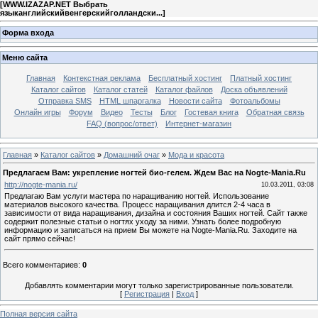
[
WWW.IZAZAP.NET Выбрать
языканглийскийвенгерскийголландски...
]
Форма входа
Меню сайта
Главная
Контекстная реклама
Бесплатный хостинг
Платный хостинг
Каталог сайтов
Каталог статей
Каталог файлов
Доска объявлений
Отправка SMS
HTML шпаргалка
Новости сайта
Фотоальбомы
Онлайн игры
Форум
Видео
Тесты
Блог
Гостевая книга
Обратная связь
FAQ (вопрос/ответ)
Интернет-магазин
Главная
»
Каталог сайтов
»
Домашний очаг
»
Мода и красота
Предлагаем Вам: укрепление ногтей био-гелем. Ждем Вас на Nogte-Mania.Ru
http://nogte-mania.ru/
10.03.2011, 03:08
Предлагаю Вам услуги мастера по наращиванию ногтей. Использование
материалов высокого качества. Процеcc наращивания длится 2-4 часа в
зависимости от вида наращивания, дизайна и состояния Ваших ногтей. Сайт также
содержит полезные статьи о ногтях уходу за ними. Узнать более подробную
информацию и записаться на прием Вы можете на Nogte-Mania.Ru. Заходите на
сайт прямо сейчас!
Всего комментариев
:
0
Добавлять комментарии могут только зарегистрированные пользователи.
[
Регистрация
|
Вход
]
Полная версия сайта