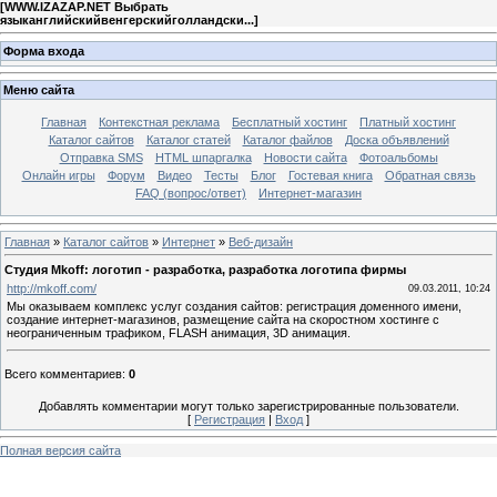
[
WWW.IZAZAP.NET Выбрать
языканглийскийвенгерскийголландски...
]
Форма входа
Меню сайта
Главная
Контекстная реклама
Бесплатный хостинг
Платный хостинг
Каталог сайтов
Каталог статей
Каталог файлов
Доска объявлений
Отправка SMS
HTML шпаргалка
Новости сайта
Фотоальбомы
Онлайн игры
Форум
Видео
Тесты
Блог
Гостевая книга
Обратная связь
FAQ (вопрос/ответ)
Интернет-магазин
Главная
»
Каталог сайтов
»
Интернет
»
Веб-дизайн
Студия Mkoff: логотип - разработка, разработка логотипа фирмы
http://mkoff.com/
09.03.2011, 10:24
Мы оказываем комплекс услуг создания сайтов: регистрация доменного имени,
создание интернет-магазинов, размещение сайта на скоростном хостинге с
неограниченным трафиком, FLASH анимация, 3D анимация.
Всего комментариев
:
0
Добавлять комментарии могут только зарегистрированные пользователи.
[
Регистрация
|
Вход
]
Полная версия сайта