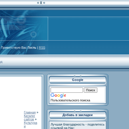
Приветствую Вас
Гость
|
RSS
од
Google
Пользовательского поиска
Главная
»
Добавь в закладки
Каталог
сайтов
»
Культура
Лучшая благодарность - поделитесь
и
ссылкой на Нас: