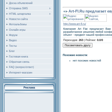
Доска объявлений
Отправка SMS
Art-Fl.Ru предлагает 
HTML шпаргалка
Новости сайта
http://www.art-fl.ru/
Фотоальбомы
Компания Art Flat предлагает Ва
Онлайн игры
разработанное решение любой конфиг
объект - предмет нашей профессиона
Форум
Переходов
:
263
|
Рейтинг
:
0.0
/
0
Видео
Тесты
Блог
Похожие новости
:
Гостевая книга
нет похожих новостей
Обратная связь
FAQ (вопрос/ответ)
Интернет-магазин
Реклама