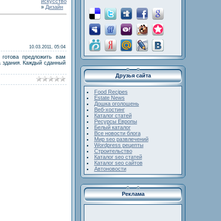
искусство
»
Дизайн
10.03.2011, 05:04
 готова предложить вам
а здания. Каждый сданный
Друзья сайта
Food Recipes
Estate News
Дошка оголошень
Веб-хостинг
Каталог статей
Ресурсы Европы
Белый каталог
Все новости блога
Мир seo развлечений
Wordpress рецепты
Строительство
Каталог seo статей
Каталог seo сайтов
Автоновости
Реклама