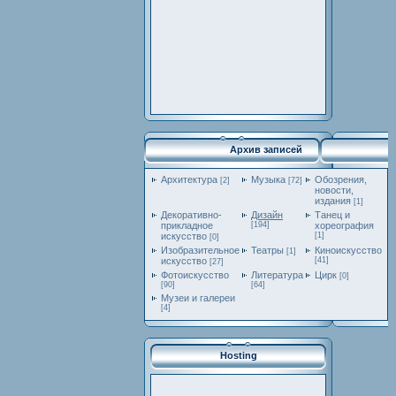
Архив записей
Архитектура
Музыка
Обозрения,
[2]
[72]
новости,
издания
[1]
Декоративно-
Дизайн
Танец и
прикладное
[194]
хореография
искусство
[1]
[0]
Изобразительное
Театры
Киноискусство
[1]
искусство
[41]
[27]
Фотоискусство
Литература
Цирк
[0]
[90]
[64]
Музеи и галереи
[4]
Hosting