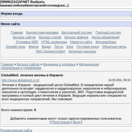
[
WWW.IZAZAP.NET Выбрать
языканглийскийвенгерскийголландски...
]
Форма входа
Меню сайта
Главная
Контекстная реклама
Бесплатный хостинг
Платный хостинг
Каталог сайтов
Каталог статей
Каталог файлов
Доска объявлений
Отправка SMS
HTML шпаргалка
Новости сайта
Фотоальбомы
Онлайн игры
Форум
Видео
Тесты
Блог
Гостевая книга
Обратная связь
FAQ (вопрос/ответ)
Интернет-магазин
Главная
»
Каталог сайтов
»
Медицина и здоровье
»
Медицинские
организации и учреждения
GlobalMed: лечение миомы в Израиле
http://www.globalmed.co.il/
14.03.2011, 06:18
Лечение в Израиле - медицинский центр GlobalMed. В направления нашей
деятельности входят: кардиология и кардиохирургия, неврология и нейрохирургия,
онкология и ортопедия, стоматология и урология, ЭКО. Подготовка медицинской
программы и полный цикл лечения в Израиле. Ведущие израильские специалисты
всех медицинских направлений. Мы поможем!
Всего комментариев
:
0
Добавлять комментарии могут только зарегистрированные пользователи.
[
Регистрация
|
Вход
]
Полная версия сайта