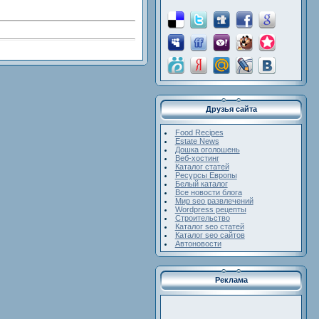
Друзья сайта
Food Recipes
Estate News
Дошка оголошень
Веб-хостинг
Каталог статей
Ресурсы Европы
Белый каталог
Все новости блога
Мир seo развлечений
Wordpress рецепты
Строительство
Каталог seo статей
Каталог seo сайтов
Автоновости
Реклама