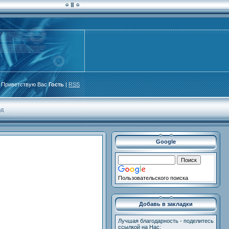
Приветствую Вас
Гость
|
RSS
од
Google
Пользовательского поиска
Добавь в закладки
Лучшая благодарность - поделитесь
ссылкой на Нас: