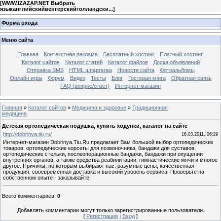
[
WWW.IZAZAP.NET Выбрать
языканглийскийвенгерскийголландски...
]
Форма входа
Меню сайта
Главная
Контекстная реклама
Бесплатный хостинг
Платный хостинг
Каталог сайтов
Каталог статей
Каталог файлов
Доска объявлений
Отправка SMS
HTML шпаргалка
Новости сайта
Фотоальбомы
Онлайн игры
Форум
Видео
Тесты
Блог
Гостевая книга
Обратная связь
FAQ (вопрос/ответ)
Интернет-магазин
Главная
»
Каталог сайтов
»
Медицина и здоровье
»
Традиционная
медицина
Детская ортопедическая подушка, купить ходунки, каталог на сайте
http://dobrinya.tiu.ru/
16.03.2011, 06:29
Интернет-магазин Dobrinya.Tiu.Ru предлагает Вам большой выбор ортопедических
товаров: ортопедические корсеты для позвоночника, бандажи для суставов,
ортопедические стельки, послеоперационные бандажи, бандажи при опущении
внутренних органов, а также средства реабилитации, гимнастические мячи и многое
другое. Причины, по которым выбирают нас: разумные цены, качественная
продукция, своевременная доставка и высокий уровень сервиса. Проверьте на
собственном опыте - заказывайте!
Всего комментариев
:
0
Добавлять комментарии могут только зарегистрированные пользователи.
[
Регистрация
|
Вход
]