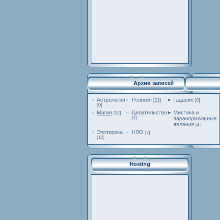
Архив записей
Астрология
Религия
Гадания
[21]
[0]
[0]
Магия
Целительство
Мистика и
[52]
[1]
паранормальные
явления
[4]
Эзотерика
НЛО
[2]
[12]
Hosting