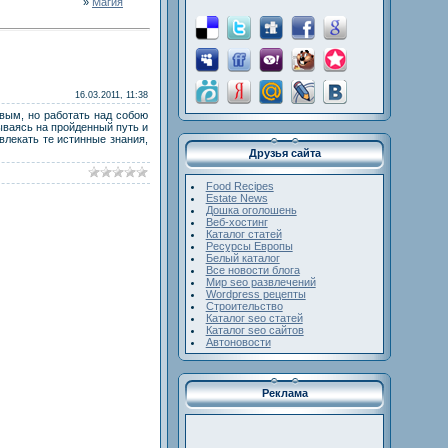
»
Магия
16.03.2011, 11:38
овым, но работать над собою
ываясь на пройденный путь и
влекать те истинные знания,
Друзья сайта
Food Recipes
Estate News
Дошка оголошень
Веб-хостинг
Каталог статей
Ресурсы Европы
Белый каталог
Все новости блога
Мир seo развлечений
Wordpress рецепты
Строительство
Каталог seo статей
Каталог seo сайтов
Автоновости
Реклама