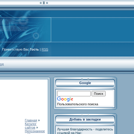
Приветствую Вас
Гость
|
RSS
од
Google
Пользовательского поиска
Добавь в закладки
Главная
»
Каталог
сайтов
»
Лучшая благодарность - поделитесь
Непознанное
ссылкой на Нас: