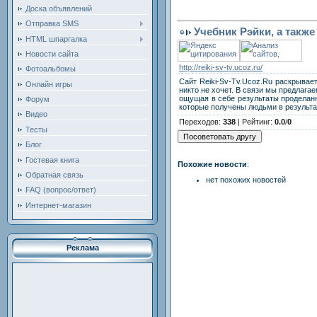
Доска объявлений
Отправка SMS
Учебник Рэйки, а также
HTML шпаргалка
Новости сайта
http://reiki-sv-tv.ucoz.ru/
Фотоальбомы
Сайт Reiki-Sv-Tv.Ucoz.Ru раскрывае
Онлайн игры
никто не хочет. В связи мы предлага
ощущая в себе результаты проделанн
Форум
которые получены людьми в результа
Видео
Переходов
:
338
|
Рейтинг
:
0.0
/
0
Тесты
Блог
Гостевая книга
Похожие новости
:
Обратная связь
нет похожих новостей
FAQ (вопрос/ответ)
Интернет-магазин
Реклама