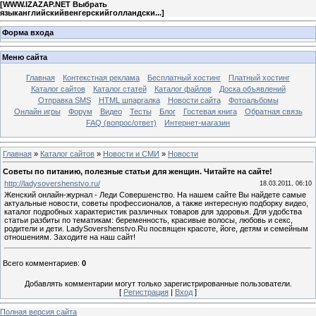
[
WWW.IZAZAP.NET Выбрать
языканглийскийвенгерскийголландски...
]
Форма входа
Меню сайта
Главная
Контекстная реклама
Бесплатный хостинг
Платный хостинг
Каталог сайтов
Каталог статей
Каталог файлов
Доска объявлений
Отправка SMS
HTML шпаргалка
Новости сайта
Фотоальбомы
Онлайн игры
Форум
Видео
Тесты
Блог
Гостевая книга
Обратная связь
FAQ (вопрос/ответ)
Интернет-магазин
Главная
»
Каталог сайтов
»
Новости и СМИ
»
Новости
Советы по питанию, полезные статьи для женщин. Читайте на сайте!
http://ladysovershenstvo.ru/
18.03.2011, 06:10
Женский онлайн-журнал - Леди Совершенство. На нашем сайте Вы найдете самые
актуальные новости, советы профессионалов, а также интересную подборку видео,
каталог подробных характеристик различных товаров для здоровья. Для удобства
статьи разбиты по тематикам: беременность, красивые волосы, любовь и секс,
родители и дети. LadySovershenstvo.Ru посвящен красоте, йоге, детям и семейным
отношениям. Заходите на наш сайт!
Всего комментариев
:
0
Добавлять комментарии могут только зарегистрированные пользователи.
[
Регистрация
|
Вход
]
Полная версия сайта