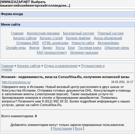
[
WWW.IZAZAP.NET Выбрать
языканглийскийвенгерскийголландски...
]
Форма входа
Меню сайта
Главная
Контекстная реклама
Бесплатный хостинг
Платный хостинг
Каталог сайтов
Каталог статей
Каталог файлов
Доска объявлений
Отправка SMS
HTML шпаргалка
Новости сайта
Фотоальбомы
Онлайн игры
Форум
Видео
Тесты
Блог
Гостевая книга
Обратная связь
FAQ (вопрос/ответ)
Интернет-магазин
Главная
»
Каталог сайтов
»
Отдых и развлечения
»
Путешествия и
туризм
Испания - недвижимость, виза на ConsulVisa.Ru, получение испанской визы
http://consulvisa.ru/
18.03.2011, 11:17
Оформите визу в Испанию. Новый визовый центр расположен в двух шагах от
Консульства Испании. Отправка готовых документов DHL. Консультация и помощь
в заполнении анкеты (электронная версия). Также оказываем услуги по
бронированию номеров в отелях и бронированию авиабилетов. Появились
вопросы? Позвоните нам 8 (812) 992 28 32. Более подробная информация о наших
услугах, ценах на сайте ConsulVisa.Ru.
Всего комментариев
:
0
Добавлять комментарии могут только зарегистрированные пользователи.
[
Регистрация
|
Вход
]