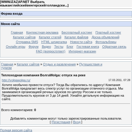
[
WWW.IZAZAP.NET Выбрать
языканглийскийвенгерскийголландски...
]
Форма входа
Меню сайта
Главная
Контекстная реклама
Бесплатный хостинг
Платный хостинг
Каталог сайтов
Каталог статей
Каталог файлов
Доска объявлений
Отправка SMS
HTML шпаргалка
Новости сайта
Фотоальбомы
Онлайн игры
Форум
Видео
Тесты
Блог
Гостевая книга
Обратная связь
FAQ (вопрос/ответ)
Интернет-магазин
Главная
»
Каталог сайтов
»
Отдых и развлечения
»
Путешествия и
туризм
Теплоходная компания ВолгаWolga: отпуск на реке
http://volgawolga.ru/
17.03.2011, 07:28
Хотите необычно провести отпуск? Тогда Вы обратились по адресу! Компания
ВолгаWolga предлагает весь спектр услуг по организации отличного отдыха. Мы
занимаемся организацией речных круизов по центру России и не только.
Продолжительность круизов от 3 до 14 дней. Узнайте детальную информацию на
сайте.
Всего комментариев
:
0
Добавлять комментарии могут только зарегистрированные пользователи.
[
Регистрация
|
Вход
]
Полная версия сайта