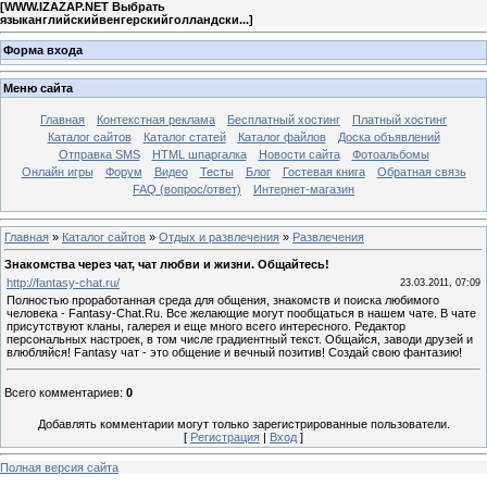
[
WWW.IZAZAP.NET Выбрать
языканглийскийвенгерскийголландски...
]
Форма входа
Меню сайта
Главная
Контекстная реклама
Бесплатный хостинг
Платный хостинг
Каталог сайтов
Каталог статей
Каталог файлов
Доска объявлений
Отправка SMS
HTML шпаргалка
Новости сайта
Фотоальбомы
Онлайн игры
Форум
Видео
Тесты
Блог
Гостевая книга
Обратная связь
FAQ (вопрос/ответ)
Интернет-магазин
Главная
»
Каталог сайтов
»
Отдых и развлечения
»
Развлечения
Знакомства через чат, чат любви и жизни. Общайтесь!
http://fantasy-chat.ru/
23.03.2011, 07:09
Полностью проработанная среда для общения, знакомств и поиска любимого
человека - Fantasy-Chat.Ru. Все желающие могут пообщаться в нашем чате. В чате
присутствуют кланы, галерея и еще много всего интересного. Редактор
персональных настроек, в том числе градиентный текст. Общайся, заводи друзей и
влюбляйся! Fantasy чат - это общение и вечный позитив! Создай свою фантазию!
Всего комментариев
:
0
Добавлять комментарии могут только зарегистрированные пользователи.
[
Регистрация
|
Вход
]
Полная версия сайта