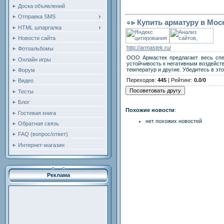
Доска объявлений
Отправка SMS
Купить арматуру в Моск
HTML шпаргалка
Новости сайта
http://armastek.ru/
Фотоальбомы
ООО Армастек предлагает весь спек
Онлайн игры
устойчивость к негативным воздейст
температур и другие. Убедитесь в эт
Форум
Переходов
:
445
|
Рейтинг
:
0.0
/
0
Видео
Тесты
Блог
Похожие новости
:
Гостевая книга
нет похожих новостей
Обратная связь
FAQ (вопрос/ответ)
Интернет-магазин
Реклама