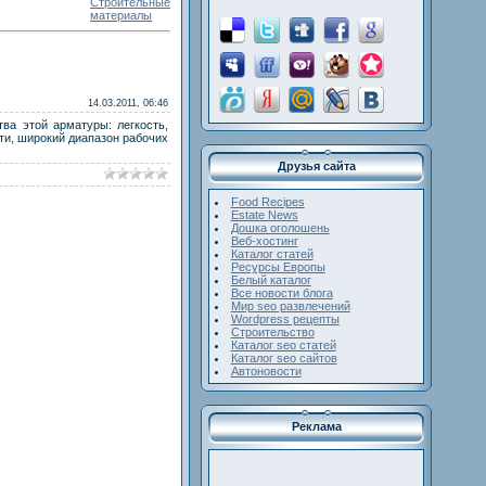
Строительные
материалы
14.03.2011, 06:46
ва этой арматуры: легкость,
ти, широкий диапазон рабочих
Друзья сайта
Food Recipes
Estate News
Дошка оголошень
Веб-хостинг
Каталог статей
Ресурсы Европы
Белый каталог
Все новости блога
Мир seo развлечений
Wordpress рецепты
Строительство
Каталог seo статей
Каталог seo сайтов
Автоновости
Реклама