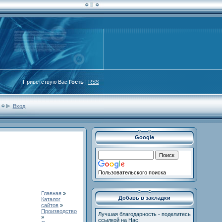
Приветствую Вас
Гость
|
RSS
Вход
Google
Пользовательского поиска
Главная
»
Добавь в закладки
Каталог
сайтов
»
Производство
Лучшая благодарность - поделитесь
»
ссылкой на Нас: