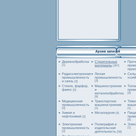
Архив записей
Деревообработка
Строительные
Проч
[1]
материалы
пром
[367]
прои
Радиоэлектронная
Легкая
Сель
промышленность
промышленность
хозя
и связь
[3]
[3]
Стекло, фарфор,
Машиностроение
Топл
фаянс
и
пром
[0]
металлообработка
[0]
[9]
Медицинская
Транспортное
Тяже
промышленность
машиностроение
маши
[0]
[1]
[1]
Химия и
Металлургия
Пище
[4]
нефтехимия
пром
[2]
[0]
Электронная
Полиграфия и
Элек
промышленность
издательская
[1]
[2]
деятельность
[58]