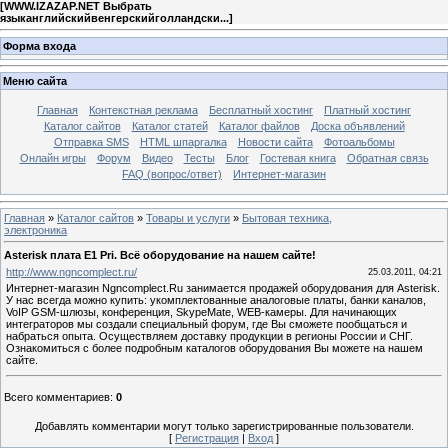
[
WWW.IZAZAP.NET Выбрать
языканглийскийвенгерскийголландски...
]
Форма входа
Меню сайта
Главная
Контекстная реклама
Бесплатный хостинг
Платный хостинг
Каталог сайтов
Каталог статей
Каталог файлов
Доска объявлений
Отправка SMS
HTML шпаргалка
Новости сайта
Фотоальбомы
Онлайн игры
Форум
Видео
Тесты
Блог
Гостевая книга
Обратная связь
FAQ (вопрос/ответ)
Интернет-магазин
Главная
»
Каталог сайтов
»
Товары и услуги
»
Бытовая техника,
электроника
Asterisk плата E1 Pri. Всё оборудование на нашем сайте!
http://www.ngncomplect.ru/
25.03.2011, 04:21
Интернет-магазин Ngncomplect.Ru занимается продажей оборудования для Asterisk.
У нас всегда можно купить: укомплектованные аналоговые платы, банки каналов,
VoIP GSM-шлюзы, конференция, SkypeMate, WEB-камеры. Для начинающих
интеграторов мы создали специальный форум, где Вы сможете пообщаться и
набраться опыта. Осуществляем доставку продукции в регионы России и СНГ.
Ознакомиться с более подробным каталогов оборудования Вы можете на нашем
сайте.
Всего комментариев
:
0
Добавлять комментарии могут только зарегистрированные пользователи.
[
Регистрация
|
Вход
]