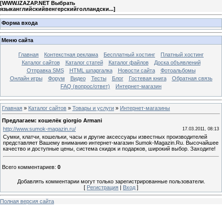
[
WWW.IZAZAP.NET Выбрать
языканглийскийвенгерскийголландски...
]
Форма входа
Меню сайта
Главная
Контекстная реклама
Бесплатный хостинг
Платный хостинг
Каталог сайтов
Каталог статей
Каталог файлов
Доска объявлений
Отправка SMS
HTML шпаргалка
Новости сайта
Фотоальбомы
Онлайн игры
Форум
Видео
Тесты
Блог
Гостевая книга
Обратная связь
FAQ (вопрос/ответ)
Интернет-магазин
Главная
»
Каталог сайтов
»
Товары и услуги
»
Интернет-магазины
Предлагаем: кошелёк giorgio Armani
http://www.sumok-magazin.ru/
17.03.2011, 08:13
Сумки, клатчи, кошельки, часы и другие аксессуары известных производителей
представляет Вашему вниманию интернет-магазин Sumok-Magazin.Ru. Высочайшее
качество и доступные цены, система скидок и подарков, широкий выбор. Заходите!
Всего комментариев
:
0
Добавлять комментарии могут только зарегистрированные пользователи.
[
Регистрация
|
Вход
]
Полная версия сайта