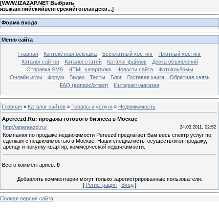
[
WWW.IZAZAP.NET Выбрать
языканглийскийвенгерскийголландски...
]
Форма входа
Меню сайта
Главная
Контекстная реклама
Бесплатный хостинг
Платный хостинг
Каталог сайтов
Каталог статей
Каталог файлов
Доска объявлений
Отправка SMS
HTML шпаргалка
Новости сайта
Фотоальбомы
Онлайн игры
Форум
Видео
Тесты
Блог
Гостевая книга
Обратная связь
FAQ (вопрос/ответ)
Интернет-магазин
Главная
»
Каталог сайтов
»
Товары и услуги
»
Недвижимость
Apereezd.Ru: продажа готового бизнеса в Москве
http://apereezd.ru/
24.03.2011, 02:52
Компания по продаже недвижимости Pereezd предлагает Вам весь спектр услуг по
сделкам с недвижимостью в Москве. Наши специалисты осуществляют продажу,
аренду и покупку квартир, коммерческой недвижимости.
Всего комментариев
:
0
Добавлять комментарии могут только зарегистрированные пользователи.
[
Регистрация
|
Вход
]
Полная версия сайта