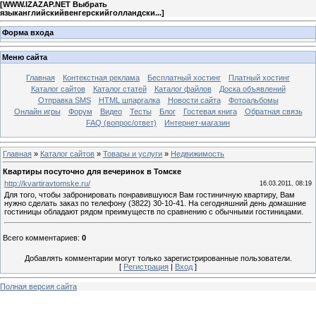
[
WWW.IZAZAP.NET Выбрать
языканглийскийвенгерскийголландски...
]
Форма входа
Меню сайта
Главная
Контекстная реклама
Бесплатный хостинг
Платный хостинг
Каталог сайтов
Каталог статей
Каталог файлов
Доска объявлений
Отправка SMS
HTML шпаргалка
Новости сайта
Фотоальбомы
Онлайн игры
Форум
Видео
Тесты
Блог
Гостевая книга
Обратная связь
FAQ (вопрос/ответ)
Интернет-магазин
Главная
»
Каталог сайтов
»
Товары и услуги
»
Недвижимость
Квартиры посуточно для вечеринок в Томске
http://kvartiravtomske.ru/
16.03.2011, 08:19
Для того, чтобы забронировать понравившуюся Вам гостиничную квартиру, Вам
нужно сделать заказ по телефону (3822) 30-10-41. На сегодняшний день домашние
гостиницы обладают рядом преимуществ по сравнению с обычными гостиницами.
Всего комментариев
:
0
Добавлять комментарии могут только зарегистрированные пользователи.
[
Регистрация
|
Вход
]
Полная версия сайта