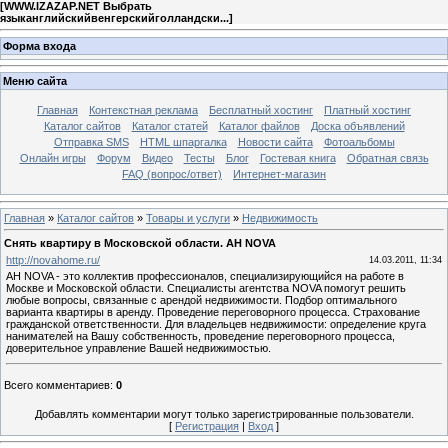
[
WWW.IZAZAP.NET Выбрать
языканглийскийвенгерскийголландски...
]
Форма входа
Меню сайта
Главная
Контекстная реклама
Бесплатный хостинг
Платный хостинг
Каталог сайтов
Каталог статей
Каталог файлов
Доска объявлений
Отправка SMS
HTML шпаргалка
Новости сайта
Фотоальбомы
Онлайн игры
Форум
Видео
Тесты
Блог
Гостевая книга
Обратная связь
FAQ (вопрос/ответ)
Интернет-магазин
Главная
»
Каталог сайтов
»
Товары и услуги
»
Недвижимость
Снять квартиру в Московской области. АН NOVA
http://novahome.ru/
14.03.2011, 11:34
АН NOVA - это коллектив профессионалов, специализирующийся на работе в
Москве и Московской области. Специалисты агентства NOVA помогут решить
любые вопросы, связанные с арендой недвижимости. Подбор оптимального
варианта квартиры в аренду. Проведение переговорного процесса. Страхование
гражданской ответственности. Для владельцев недвижимости: определение круга
нанимателей на Вашу собственность, проведение переговорного процесса,
доверительное управление Вашей недвижимостью.
Всего комментариев
:
0
Добавлять комментарии могут только зарегистрированные пользователи.
[
Регистрация
|
Вход
]