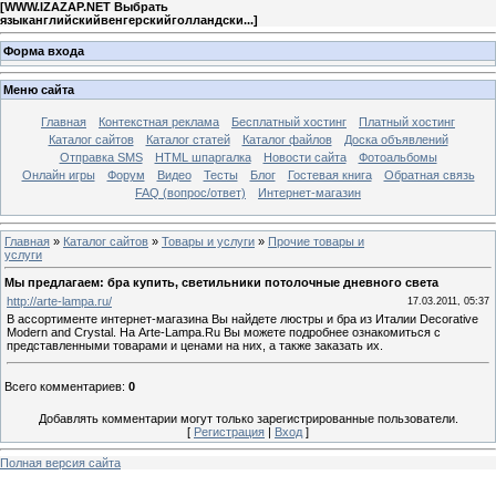
[
WWW.IZAZAP.NET Выбрать
языканглийскийвенгерскийголландски...
]
Форма входа
Меню сайта
Главная
Контекстная реклама
Бесплатный хостинг
Платный хостинг
Каталог сайтов
Каталог статей
Каталог файлов
Доска объявлений
Отправка SMS
HTML шпаргалка
Новости сайта
Фотоальбомы
Онлайн игры
Форум
Видео
Тесты
Блог
Гостевая книга
Обратная связь
FAQ (вопрос/ответ)
Интернет-магазин
Главная
»
Каталог сайтов
»
Товары и услуги
»
Прочие товары и
услуги
Мы предлагаем: бра купить, светильники потолочные дневного света
http://arte-lampa.ru/
17.03.2011, 05:37
В ассортименте интернет-магазина Вы найдете люстры и бра из Италии Decorative
Modern and Crystal. На Arte-Lampa.Ru Вы можете подробнее ознакомиться с
представленными товарами и ценами на них, а также заказать их.
Всего комментариев
:
0
Добавлять комментарии могут только зарегистрированные пользователи.
[
Регистрация
|
Вход
]
Полная версия сайта