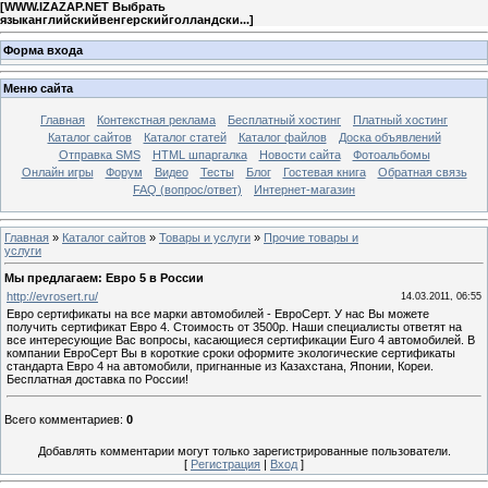
[
WWW.IZAZAP.NET Выбрать
языканглийскийвенгерскийголландски...
]
Форма входа
Меню сайта
Главная
Контекстная реклама
Бесплатный хостинг
Платный хостинг
Каталог сайтов
Каталог статей
Каталог файлов
Доска объявлений
Отправка SMS
HTML шпаргалка
Новости сайта
Фотоальбомы
Онлайн игры
Форум
Видео
Тесты
Блог
Гостевая книга
Обратная связь
FAQ (вопрос/ответ)
Интернет-магазин
Главная
»
Каталог сайтов
»
Товары и услуги
»
Прочие товары и
услуги
Мы предлагаем: Евро 5 в России
http://evrosert.ru/
14.03.2011, 06:55
Евро сертификаты на все марки автомобилей - ЕвроСерт. У нас Вы можете
получить сертификат Евро 4. Стоимость от 3500р. Наши специалисты ответят на
все интересующие Вас вопросы, касающиеся сертификации Euro 4 автомобилей. В
компании ЕвроСерт Вы в короткие сроки оформите экологические сертификаты
стандарта Евро 4 на автомобили, пригнанные из Казахстана, Японии, Кореи.
Бесплатная доставка по России!
Всего комментариев
:
0
Добавлять комментарии могут только зарегистрированные пользователи.
[
Регистрация
|
Вход
]