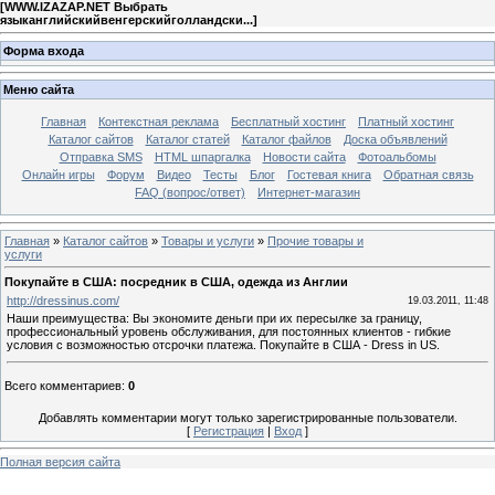
[
WWW.IZAZAP.NET Выбрать
языканглийскийвенгерскийголландски...
]
Форма входа
Меню сайта
Главная
Контекстная реклама
Бесплатный хостинг
Платный хостинг
Каталог сайтов
Каталог статей
Каталог файлов
Доска объявлений
Отправка SMS
HTML шпаргалка
Новости сайта
Фотоальбомы
Онлайн игры
Форум
Видео
Тесты
Блог
Гостевая книга
Обратная связь
FAQ (вопрос/ответ)
Интернет-магазин
Главная
»
Каталог сайтов
»
Товары и услуги
»
Прочие товары и
услуги
Покупайте в США: посредник в США, одежда из Англии
http://dressinus.com/
19.03.2011, 11:48
Наши преимущества: Вы экономите деньги при их пересылке за границу,
профессиональный уровень обслуживания, для постоянных клиентов - гибкие
условия с возможностью отсрочки платежа. Покупайте в США - Dress in US.
Всего комментариев
:
0
Добавлять комментарии могут только зарегистрированные пользователи.
[
Регистрация
|
Вход
]
Полная версия сайта