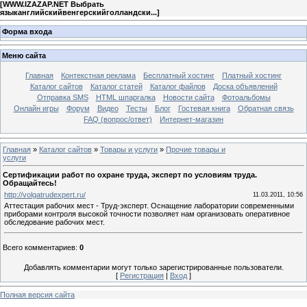
[
WWW.IZAZAP.NET Выбрать
языканглийскийвенгерскийголландски...
]
Форма входа
Меню сайта
Главная
Контекстная реклама
Бесплатный хостинг
Платный хостинг
Каталог сайтов
Каталог статей
Каталог файлов
Доска объявлений
Отправка SMS
HTML шпаргалка
Новости сайта
Фотоальбомы
Онлайн игры
Форум
Видео
Тесты
Блог
Гостевая книга
Обратная связь
FAQ (вопрос/ответ)
Интернет-магазин
Главная
»
Каталог сайтов
»
Товары и услуги
»
Прочие товары и
услуги
Сертификации работ по охране труда, эксперт по условиям труда.
Обращайтесь!
http://volgatrudexpert.ru/
11.03.2011, 10:56
Аттестация рабочих мест - Труд-эксперт. Оснащение лаборатории современными
приборами контроля высокой точности позволяет нам организовать оперативное
обследование рабочих мест.
Всего комментариев
:
0
Добавлять комментарии могут только зарегистрированные пользователи.
[
Регистрация
|
Вход
]
Полная версия сайта