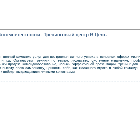
 компетентности . Тренинговый центр В Цель
т полный комплекс услуг для построения личного успеха в основных сферах жизни
о и т.д. Организуем тренинги по темам: лидерство, системное мышление, про
ыки продаж, командообразование, навыки эффективной презентации, тренинг для 
высоту свою самооценку, ценность себя, как желанного игрока в любой команде.
к победе, выдающимися личными качествами.