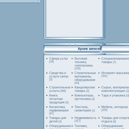
Архив записей
Cфера услуг
Бытовая
Специализирован
[26]
техника,
товары
[7]
электроника
[255]
Средства и
Строительные
Интернет-магазин
услуги связи
материалы,
[351]
[3]
оборудование
[43]
Строительные
Канцелярские
Сырье, материалы
услуги
товары
комплектующие
[398]
[2]
[1]
Книги,
Компьютеры,
Тара и упаковка
[0
печатная
оргтехника
[4]
продукция
[0]
Косметика,
Текстиль,
Мебель, интерьер
парфюмерия
галантерея
[205]
[1]
[87]
Товары для
Недвижимость
Товары для спорта
детей
[317]
отдыха
[4]
[6]
Оборудование
Топливо,
Оборудование