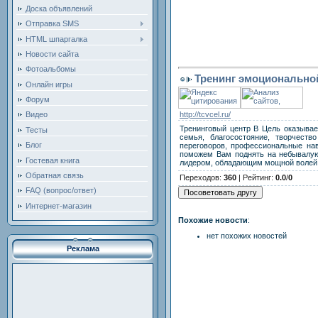
Доска объявлений
Отправка SMS
HTML шпаргалка
Новости сайта
Фотоальбомы
Тренинг эмоциональной
Онлайн игры
Форум
http://tcvcel.ru/
Видео
Тренинговый центр В Цель оказывае
Тесты
семья, благосостояние, творчеств
Блог
переговоров, профессиональные нав
поможем Вам поднять на небывалую 
Гостевая книга
лидером, обладающим мощной волей 
Обратная связь
Переходов
:
360
|
Рейтинг
:
0.0
/
0
FAQ (вопрос/ответ)
Интернет-магазин
Похожие новости
:
нет похожих новостей
Реклама