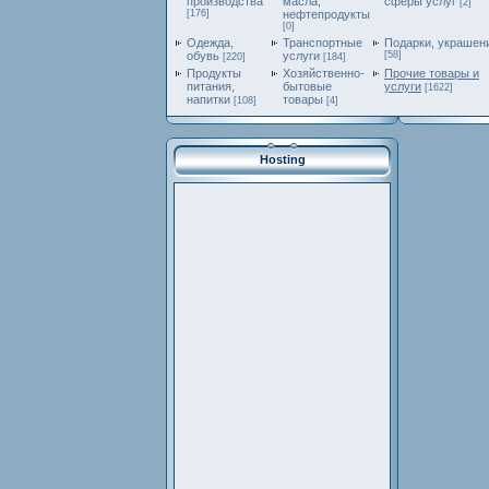
производства
масла,
сферы услуг
[2]
[176]
нефтепродукты
[0]
Одежда,
Транспортные
Подарки, украшен
обувь
услуги
[58]
[220]
[184]
Продукты
Хозяйственно-
Прочие товары и
питания,
бытовые
услуги
[1622]
напитки
товары
[108]
[4]
Hosting