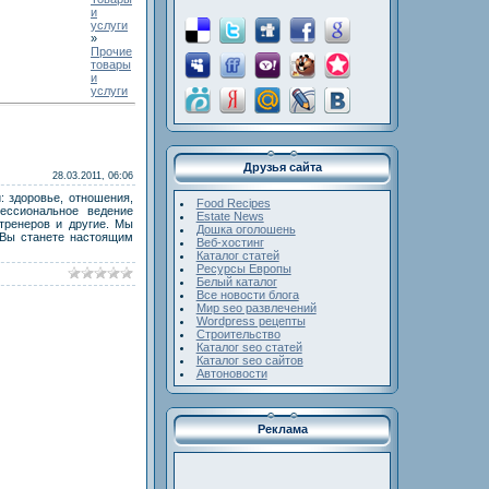
и
услуги
»
Прочие
товары
и
услуги
Друзья сайта
28.03.2011, 06:06
: здоровье, отношения,
Food Recipes
фессиональное ведение
Estate News
тренеров и другие. Мы
Дошка оголошень
 Вы станете настоящим
Веб-хостинг
Каталог статей
Ресурсы Европы
Белый каталог
Все новости блога
Мир seo развлечений
Wordpress рецепты
Строительство
Каталог seo статей
Каталог seo сайтов
Автоновости
Реклама