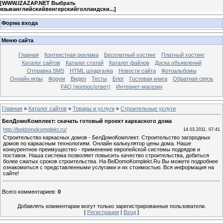
[
WWW.IZAZAP.NET Выбрать
языканглийскийвенгерскийголландски...
]
Форма входа
Меню сайта
Главная
Контекстная реклама
Бесплатный хостинг
Платный хостинг
Каталог сайтов
Каталог статей
Каталог файлов
Доска объявлений
Отправка SMS
HTML шпаргалка
Новости сайта
Фотоальбомы
Онлайн игры
Форум
Видео
Тесты
Блог
Гостевая книга
Обратная связь
FAQ (вопрос/ответ)
Интернет-магазин
Главная
»
Каталог сайтов
»
Товары и услуги
»
Строительные услуги
БелДомоКомплект: скачать готовый проект каркасного дома
http://beldomokomplekt.ru/
14.03.2011, 07:41
Строительство каркасных домов - БелДомоКомплект. Строительство загородных
домов по каркасным технологиям. Онлайн калькулятор цены дома. Наше
конкурентное преимущество - применение европейской системы подрядов и
поставок. Наша система позволяет повысить качество строительства, добиться
более сжатых сроков строительства. На BelDomoKomplekt.Ru Вы можете подробнее
ознакомиться с представленными услугами и их стоимостью. Вся информация на
сайте!
Всего комментариев
:
0
Добавлять комментарии могут только зарегистрированные пользователи.
[
Регистрация
|
Вход
]