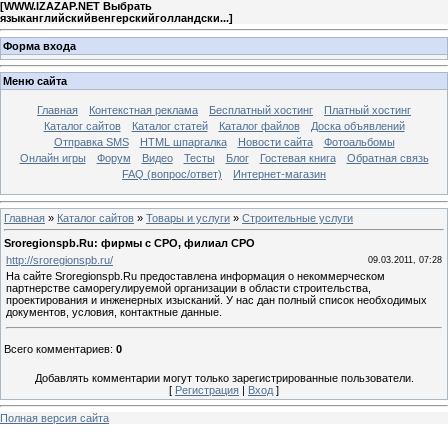
[
WWW.IZAZAP.NET Выбрать
языканглийскийвенгерскийголландски...
]
Форма входа
Меню сайта
Главная
Контекстная реклама
Бесплатный хостинг
Платный хостинг
Каталог сайтов
Каталог статей
Каталог файлов
Доска объявлений
Отправка SMS
HTML шпаргалка
Новости сайта
Фотоальбомы
Онлайн игры
Форум
Видео
Тесты
Блог
Гостевая книга
Обратная связь
FAQ (вопрос/ответ)
Интернет-магазин
Главная
»
Каталог сайтов
»
Товары и услуги
»
Строительные услуги
Sroregionspb.Ru: фирмы с СРО, филиал СРО
http://sroregionspb.ru/
09.03.2011, 07:28
На сайте Sroregionspb.Ru предоставлена информация о некоммерческом
партнерстве саморегулируемой организации в области строительства,
проектирования и инженерных изысканий. У нас дан полный список необходимых
документов, условия, контактные данные.
Всего комментариев
:
0
Добавлять комментарии могут только зарегистрированные пользователи.
[
Регистрация
|
Вход
]
Полная версия сайта