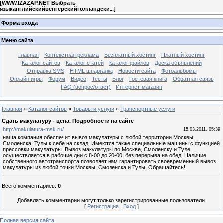
[
WWW.IZAZAP.NET Выбрать
языканглийскийвенгерскийголландски...
]
Форма входа
Меню сайта
Главная
Контекстная реклама
Бесплатный хостинг
Платный хостинг
Каталог сайтов
Каталог статей
Каталог файлов
Доска объявлений
Отправка SMS
HTML шпаргалка
Новости сайта
Фотоальбомы
Онлайн игры
Форум
Видео
Тесты
Блог
Гостевая книга
Обратная связь
FAQ (вопрос/ответ)
Интернет-магазин
Главная
»
Каталог сайтов
»
Товары и услуги
»
Транспортные услуги
Сдать макулатуру - цена. Подробности на сайте
http://makulatura-msk.ru/
15.03.2011, 05:39
наша компания обеспечит вывоз макулатуры с любой территории Москвы,
Смоленска, Тулы к себе на склад. Имеются также специальные машины с функцией
прессовки макулатуры. Вывоз макулатуры по Москве, Смоленску и Туле
осуществляется в рабочие дни с 8-00 до 20-00, без перерыва на обед. Наличие
собственного автотранспорта позволяет нам гарантировать своевременный вывоз
макулатуры из любой точки Москвы, Смоленска и Тулы. Обращайтесь!
Всего комментариев
:
0
Добавлять комментарии могут только зарегистрированные пользователи.
[
Регистрация
|
Вход
]
Полная версия сайта