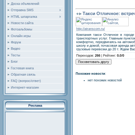
Доска объявлений
Отправка SMS
Такси Отличное: встре
HTML шпаргалка
Новости сайта
http://atranscom.ru/
Фотоальбомы
Компания такси Отличное в городе
Онлайн игры
транспортных услуг. Главным пунктом
комфортно, передвигаясь на автомоб
Форум
школу и домой, почасовая аренда авт
Видео
грузовые перевозки до 20 т. Ждем Ва
Тесты
Переходов
:
266
|
Рейтинг
:
0.0
/
0
Блог
Гостевая книга
Похожие новости
:
Обратная связь
нет похожих новостей
FAQ (вопрос/ответ)
Интернет-магазин
Реклама