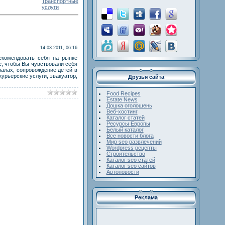
Транспортные
услуги
14.03.2011, 06:16
екомендовать себя на рынке
е, чтобы Вы чувствовали себя
залах, сопровождение детей в
урьерские услуги, эвакуатор,
Друзья сайта
Food Recipes
Estate News
Дошка оголошень
Веб-хостинг
Каталог статей
Ресурсы Европы
Белый каталог
Все новости блога
Мир seo развлечений
Wordpress рецепты
Строительство
Каталог seo статей
Каталог seo сайтов
Автоновости
Реклама