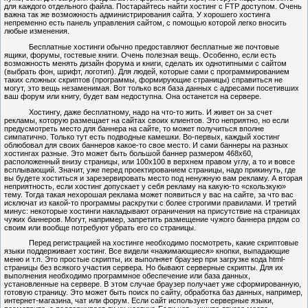
для каждого отдельного файла. Постарайтесь найти хостинг с
FTP
доступом. Очень
важна так же возможность администрирования сайта. У хорошего хостинга
непременно есть панель управления сайтом, с помощью которой легко вносить
любые изменения.
Бесплатные хостинги обычно предоставляют бесплатные же почтовые
ящики, форумы, гостевые книги. Очень полезная вещь. Особенно, если есть
возможность менять дизайн форума и книги, сделать их однотипными с сайтом
(выбрать фон, шрифт, логотип). Для людей, которые сами с программированием
таких сложных
скриптов
(программы, формирующие страницы) справиться не
могут, это вещь незаменимая. Вот только вся база данных с адресами посетивших
ваш форум или книгу, будет вам недоступна. Она останется на сервере.
Хостингу, даже
бесплатному
, надо на что-то жить. И живет он за счет
рекламы, которую размещает на сайтах своих клиентов. Это неприятно, но если
предусмотреть место для баннера на сайте, то может получиться вполне
симпатично. Только тут есть подводные камешки. Во-первых, каждый хостинг
облюбовал для
своих
баннеров какое-то свое место. И сами баннеры на
разных
хостингах разные. Это может быть большой баннер размером 468х60,
расположенный
внизу страницы, или 100х100 в верхнем правом углу, а то и вовсе
всплывающий. Значит, уже перед проектированием страницы, надо прикинуть, где
вы будете
хоститься
и зарезервировать место под ненужную вам рекламу. А вторая
неприятность, если хостинг допускает у себя рекламу на какую-то «скользкую»
тему. Тогда такая нехорошая реклама может появиться у вас на сайте, за что вас
исключат из какой-то программы раскрутки с более строгими правилами. И третий
минус: некоторые хостинги накладывают ограничения на присутствие на страницах
чужих баннеров. Могут, например, запретить размещение чужого баннера рядом со
своим
или вообще потребуют убрать его со страницы.
Перед регистрацией на хостинге необходимо посмотреть, какие
скриптовые
языки поддерживает хостинг. Все видели «нажимающиеся» кнопки, выпадающие
меню и т.п. Это простые скрипты, их выполняет браузер при загрузке кода
html
-
страницы без всякого участия сервера. Но бывают
серверные
скрипты.
Для их
выполнения необходимо программное обеспечение или база данных,
установленные на сервере.
В этом случае браузер получает уже сформированную,
готовую страницу. Это может быть поиск по сайту, обработка баз данных, например,
интернет-магазина
, чат или форум. Если сайт использует серверные языки,