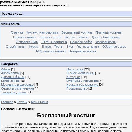
[
WWW.IZAZAP.NET Выбрать
языканглийскийвенгерскийголландски...
]
Форма входа
Меню сайта
Главная
Контекстная реклама
Бесплатный хостинг
Платный хостинг
Каталог сайтов
Каталог статей
Каталог файлов
Доска объявлений
Отправка SMS
HTML шпаргалка
Новости сайта
Фотоальбомы
Онлайн игры
Форум
Видео
Тесты
Блог
Гостевая книга
Обратная связь
FAQ (вопрос/ответ)
Интернет-магазин
Categories
Adobe
[1]
Мои статьи
[23]
Автомобили
[5]
Бизнес и финансы
[18]
Домашний очаг
[11]
Интернет
[19]
Компьютеры
[0]
Культура и искусство
[0]
Медицина и здоровье
[4]
Наука и образование
[0]
Отдых и развлечения
[4]
Производство
[2]
Товары и услуги
[21]
Главная
»
Статьи
»
Мои статьи
Бесплатный хостинг
Бесплатный хостинг
При решении, на каком хостинге разместить новый сайт всегда появляется
соблазн воспользоваться услугами бесплатного сервера. Ну, в самом деле, зачем
платить больше, если можно вообще не платить? Такие мысли особенно часто