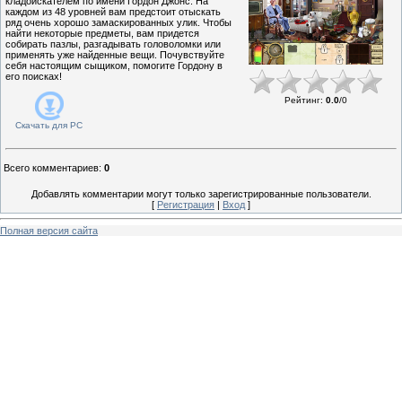
кладоискателем по имени Гордон Джонс. На
каждом из 48 уровней вам предстоит отыскать
ряд очень хорошо замаскированных улик. Чтобы
найти некоторые предметы, вам придется
собирать пазлы, разгадывать головоломки или
применять уже найденные вещи. Почувствуйте
себя настоящим сыщиком, помогите Гордону в
его поисках!
Рейтинг
:
0.0
/
0
Скачать для
PC
Всего комментариев
:
0
Добавлять комментарии могут только зарегистрированные пользователи.
[
Регистрация
|
Вход
]
Полная версия сайта