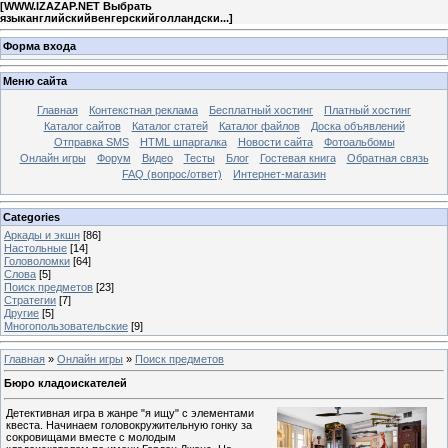
[
WWW.IZAZAP.NET Выбрать
языканглийскийвенгерскийголландски...
]
Форма входа
Меню сайта
Главная
Контекстная реклама
Бесплатный хостинг
Платный хостинг
Каталог сайтов
Каталог статей
Каталог файлов
Доска объявлений
Отправка SMS
HTML шпаргалка
Новости сайта
Фотоальбомы
Онлайн игры
Форум
Видео
Тесты
Блог
Гостевая книга
Обратная связь
FAQ (вопрос/ответ)
Интернет-магазин
Categories
Аркады и экшн
[86]
Настольные
[14]
Головоломки
[64]
Слова
[5]
Поиск предметов
[23]
Стратегии
[7]
Другие
[5]
Многопользовательские
[9]
Главная
»
Онлайн игры
»
Поиск предметов
Бюро кладоискателей
Детективная игра в жанре "я ищу" с элементами
квеста. Начинаем головокружительную гонку за
сокровищами вместе с молодым