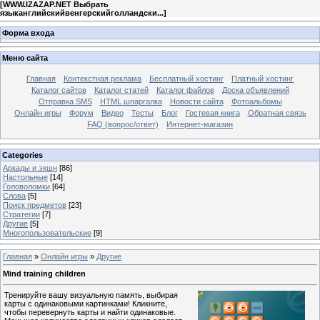
[
WWW.IZAZAP.NET Выбрать
языканглийскийвенгерскийголландски...
]
Форма входа
Меню сайта
Главная
Контекстная реклама
Бесплатный хостинг
Платный хостинг
Каталог сайтов
Каталог статей
Каталог файлов
Доска объявлений
Отправка SMS
HTML шпаргалка
Новости сайта
Фотоальбомы
Онлайн игры
Форум
Видео
Тесты
Блог
Гостевая книга
Обратная связь
FAQ (вопрос/ответ)
Интернет-магазин
Categories
Аркады и экшн
[86]
Настольные
[14]
Головоломки
[64]
Слова
[5]
Поиск предметов
[23]
Стратегии
[7]
Другие
[5]
Многопользовательские
[9]
Главная
»
Онлайн игры
»
Другие
Mind training children
Тренируйте вашу визуальную память, выбирая
карты с одинаковыми картинками! Кликните,
чтобы перевернуть карты и найти одинаковые.