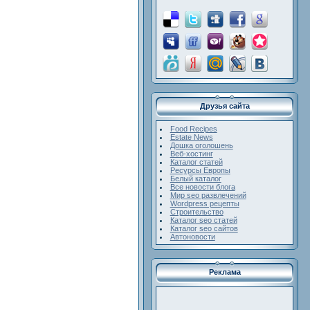
Друзья сайта
Food Recipes
Estate News
Дошка оголошень
Веб-хостинг
Каталог статей
Ресурсы Европы
Белый каталог
Все новости блога
Мир seo развлечений
Wordpress рецепты
Строительство
Каталог seo статей
Каталог seo сайтов
Автоновости
Реклама