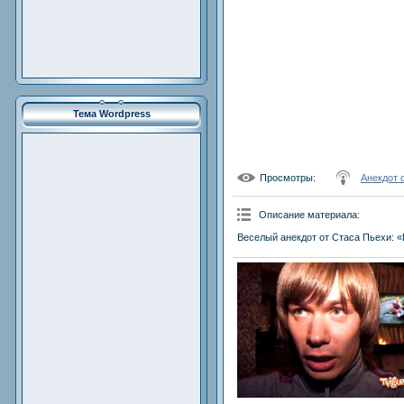
Тема Wordpress
Просмотры
:
Анекдот 
Описание материала
:
Веселый анекдот от Стаса Пьехи: «В