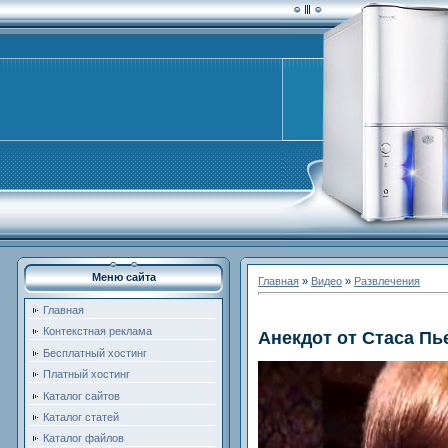
Меню сайта
Главная
»
Видео
»
Развлечения
Главная
Контекстная реклама
Анекдот от Стаса Пь
Бесплатный хостинг
Платный хостинг
Каталог сайтов
Каталог статей
Каталог файлов