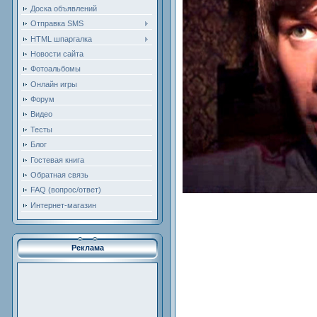
Доска объявлений
Отправка SMS
HTML шпаргалка
Новости сайта
Фотоальбомы
Онлайн игры
Форум
Видео
Тесты
Блог
Гостевая книга
Обратная связь
FAQ (вопрос/ответ)
Интернет-магазин
Реклама