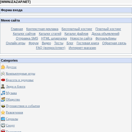
[
WWW.IZAZAP.NET
]
Форма входа
Меню сайта
Главная
Контекстная реклама
Бесплатный хостинг
Платный хостинг
Каталог сайтов
Каталог статей
Каталог файлов
Доска объявлений
Отправка SMS
HTML шпаргалка
Новости сайта
Фотоальбомы
Онлайн игры
Форум
Видео
Тесты
Блог
Гостевая книга
Обратная связь
FAQ (вопрос/ответ)
Интернет-магазин
Categories
Другое
Компьютерные игры
Красота и здоровье
Люди и блоги
Музыка
Общество
Путешествия и события
Развлечения
Сериалы
Спорт
Транспорт