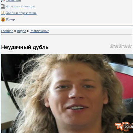
Фильмы и анимация
Хобби и образование
Юмор
Главная
»
Видео
»
Развлечения
Неудачный дубль
00:00