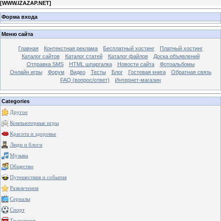
[
WWW.IZAZAP.NET
]
Форма входа
Меню сайта
Главная
Контекстная реклама
Бесплатный хостинг
Платный хостинг
Каталог сайтов
Каталог статей
Каталог файлов
Доска объявлений
Отправка SMS
HTML шпаргалка
Новости сайта
Фотоальбомы
Онлайн игры
Форум
Видео
Тесты
Блог
Гостевая книга
Обратная связь
FAQ (вопрос/ответ)
Интернет-магазин
Categories
Другое
Компьютерные игры
Красота и здоровье
Люди и блоги
Музыка
Общество
Путешествия и события
Развлечения
Сериалы
Спорт
Транспорт