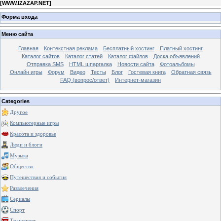
[
WWW.IZAZAP.NET
]
Форма входа
Меню сайта
Главная
Контекстная реклама
Бесплатный хостинг
Платный хостинг
Каталог сайтов
Каталог статей
Каталог файлов
Доска объявлений
Отправка SMS
HTML шпаргалка
Новости сайта
Фотоальбомы
Онлайн игры
Форум
Видео
Тесты
Блог
Гостевая книга
Обратная связь
FAQ (вопрос/ответ)
Интернет-магазин
Categories
Другое
Компьютерные игры
Красота и здоровье
Люди и блоги
Музыка
Общество
Путешествия и события
Развлечения
Сериалы
Спорт
Транспорт