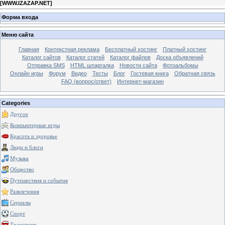
[
WWW.IZAZAP.NET
]
Форма входа
Меню сайта
Главная
Контекстная реклама
Бесплатный хостинг
Платный хостинг
Каталог сайтов
Каталог статей
Каталог файлов
Доска объявлений
Отправка SMS
HTML шпаргалка
Новости сайта
Фотоальбомы
Онлайн игры
Форум
Видео
Тесты
Блог
Гостевая книга
Обратная связь
FAQ (вопрос/ответ)
Интернет-магазин
Categories
Другое
Компьютерные игры
Красота и здоровье
Люди и блоги
Музыка
Общество
Путешествия и события
Развлечения
Сериалы
Спорт
Транспорт