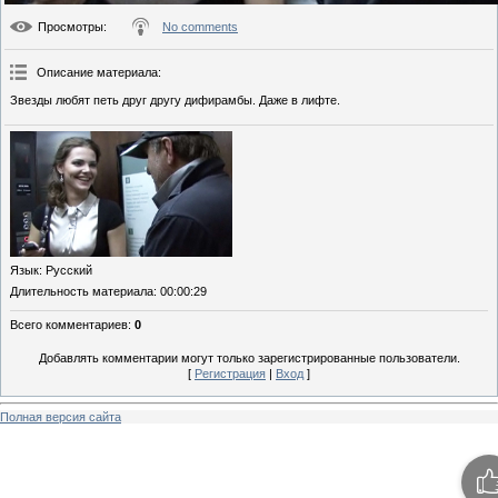
Просмотры
:
No comments
Описание материала
:
Звезды любят петь друг другу дифирамбы. Даже в лифте.
Язык
: Русский
Длительность материала
: 00:00:29
Всего комментариев
:
0
Добавлять комментарии могут только зарегистрированные пользователи.
[
Регистрация
|
Вход
]
Полная версия сайта