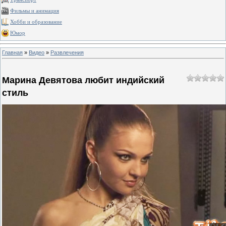
Фильмы и анимация
Хобби и образование
Юмор
Главная
»
Видео
»
Развлечения
Марина Девятова любит индийский
стиль