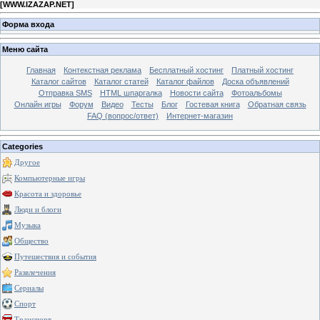
[
WWW.IZAZAP.NET
]
Форма входа
Меню сайта
Главная
Контекстная реклама
Бесплатный хостинг
Платный хостинг
Каталог сайтов
Каталог статей
Каталог файлов
Доска объявлений
Отправка SMS
HTML шпаргалка
Новости сайта
Фотоальбомы
Онлайн игры
Форум
Видео
Тесты
Блог
Гостевая книга
Обратная связь
FAQ (вопрос/ответ)
Интернет-магазин
Categories
Другое
Компьютерные игры
Красота и здоровье
Люди и блоги
Музыка
Общество
Путешествия и события
Развлечения
Сериалы
Спорт
Транспорт