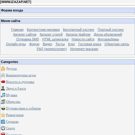
[
WWW.IZAZAP.NET
]
Форма входа
Меню сайта
Главная
Контекстная реклама
Бесплатный хостинг
Платный хостинг
Каталог сайтов
Каталог статей
Каталог файлов
Доска объявлений
Отправка SMS
HTML шпаргалка
Новости сайта
Фотоальбомы
Онлайн игры
Форум
Видео
Тесты
Блог
Гостевая книга
Обратная связь
FAQ (вопрос/ответ)
Интернет-магазин
Categories
Другое
Компьютерные игры
Красота и здоровье
Люди и блоги
Музыка
Общество
Путешествия и события
Развлечения
Сериалы
Спорт
Транспорт