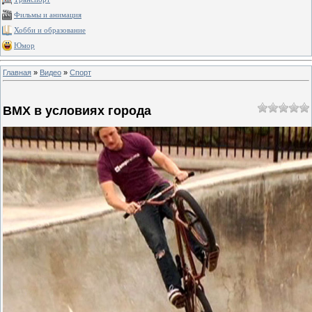
Фильмы и анимация
Хобби и образование
Юмор
Главная
»
Видео
»
Спорт
BMX в условиях города