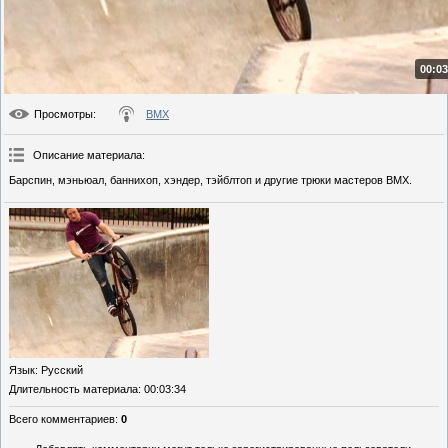
00:03
Просмотры
:
BMX
Описание материала
:
Барспин, мэньюал, баннихоп, хэндер, тэйблтоп и другие трюки мастеров BMX.
Язык
: Русский
Длительность материала
: 00:03:34
Всего комментариев
:
0