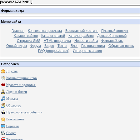
[
WWW.IZAZAP.NET
]
Форма входа
Меню сайта
Главная
Контекстная реклама
Бесплатный хостинг
Платный хостинг
Каталог сайтов
Каталог статей
Каталог файлов
Доска объявлений
Отправка SMS
HTML шпаргалка
Новости сайта
Фотоальбомы
Онлайн игры
Форум
Видео
Тесты
Блог
Гостевая книга
Обратная связь
FAQ (вопрос/ответ)
Интернет-магазин
Categories
Другое
Компьютерные игры
Красота и здоровье
Люди и блоги
Музыка
Общество
Путешествия и события
Развлечения
Сериалы
Спорт
Транспорт