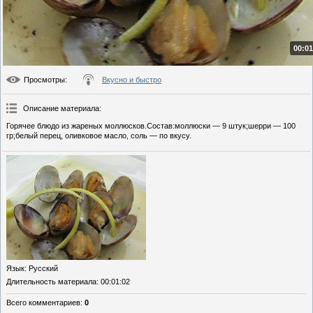
00:01
Просмотры
:
Вкусно и быстро
Описание материала
:
Горячее блюдо из жареных моллюсков.Состав:моллюски — 9 штук;шерри — 100
гр;белый перец, оливковое масло, соль — по вкусу.
Язык
: Русский
Длительность материала
: 00:01:02
Всего комментариев
:
0