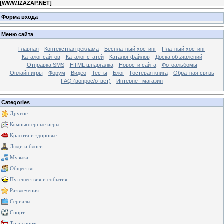
[
WWW.IZAZAP.NET
]
Форма входа
Меню сайта
Главная
Контекстная реклама
Бесплатный хостинг
Платный хостинг
Каталог сайтов
Каталог статей
Каталог файлов
Доска объявлений
Отправка SMS
HTML шпаргалка
Новости сайта
Фотоальбомы
Онлайн игры
Форум
Видео
Тесты
Блог
Гостевая книга
Обратная связь
FAQ (вопрос/ответ)
Интернет-магазин
Categories
Другое
Компьютерные игры
Красота и здоровье
Люди и блоги
Музыка
Общество
Путешествия и события
Развлечения
Сериалы
Спорт
Транспорт