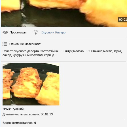
00:01
Просмотры
:
Вкусно и быстро
Описание материала
:
Рецепт вкусного десерта.Состав:яйца — 9 штук;молоко — 2 стакана;масло, мука,
сахар, кукурузный крахмал, корица.
Язык
: Русский
Длительность материала
: 00:01:13
Всего комментариев
:
0