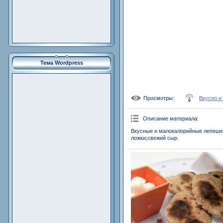
Тема Wordpress
Просмотры
:
Вкусно и
Описание материала
:
Вкусные и малокалорийные лепешки
ложки;свежий сыр.