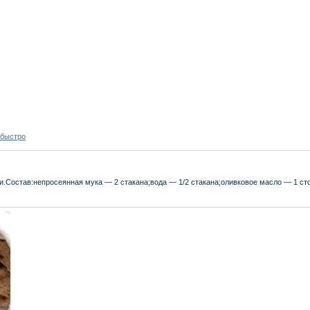
 быстро
.Состав:непросеянная мука — 2 стакана;вода — 1/2 стакана;оливковое масло — 1 сто