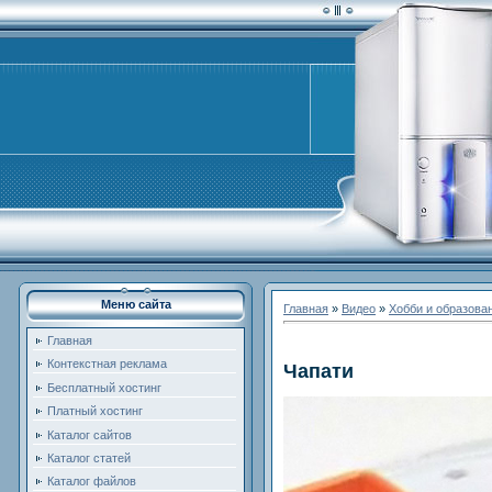
Меню сайта
Главная
»
Видео
»
Хобби и образова
Главная
Контекстная реклама
Чапати
Бесплатный хостинг
Платный хостинг
Каталог сайтов
Каталог статей
Каталог файлов