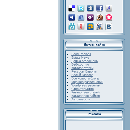
Друзья сайта
Food Recipes
Estate News
Дошка оголошень
Веб-хостинг
Каталог статей
Ресурсы Европы
Белый каталог
Все новости блога
Мир seo развлечений
Wordpress рецепты
Строительство
Каталог seo статей
Каталог seo сайтов
Автоновости
Реклама