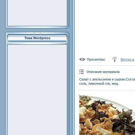
Тема Wordpress
Просмотры
:
Вкусно и
Описание материала
:
Салат с апельсином и сыром.Состав
соль, лимонный сок, мед.