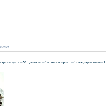
 быстро
:грецкие орехи — 50 гр;апельсин — 1 штука;лолло россо — 1 качан;сыр горгонзо — 1 