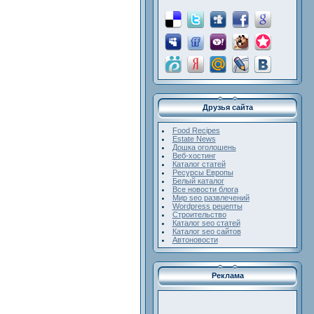
Друзья сайта
Food Recipes
Estate News
Дошка оголошень
Веб-хостинг
Каталог статей
Ресурсы Европы
Белый каталог
Все новости блога
Мир seo развлечений
Wordpress рецепты
Строительство
Каталог seo статей
Каталог seo сайтов
Автоновости
Реклама