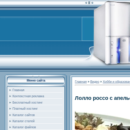
Меню сайта
Главная
»
Видео
»
Хобби и образова
Главная
Контекстная реклама
Лолло россо с апел
Бесплатный хостинг
Платный хостинг
Каталог сайтов
Каталог статей
Каталог файлов