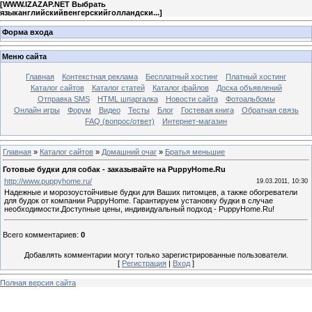
[
WWW.IZAZAP.NET Выбрать
языканглийскийвенгерскийголландски...
]
Форма входа
Меню сайта
Главная
Контекстная реклама
Бесплатный хостинг
Платный хостинг
Каталог сайтов
Каталог статей
Каталог файлов
Доска объявлений
Отправка SMS
HTML шпаргалка
Новости сайта
Фотоальбомы
Онлайн игры
Форум
Видео
Тесты
Блог
Гостевая книга
Обратная связь
FAQ (вопрос/ответ)
Интернет-магазин
Главная
»
Каталог сайтов
»
Домашний очаг
»
Братья меньшие
Готовые будки для собак - заказывайте на PuppyHome.Ru
http://www.puppyhome.ru/
19.03.2011, 10:30
Надежные и морозоустойчивые будки для Ваших питомцев, а также обогреватели
для будок от компании PuppyHome. Гарантируем установку будки в случае
необходимости.Доступные цены, индивидуальный подход - PuppyHome.Ru!
Всего комментариев
:
0
Добавлять комментарии могут только зарегистрированные пользователи.
[
Регистрация
|
Вход
]
Полная версия сайта