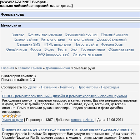
[
WWW.IZAZAP.NET Выбрать
языканглийскийвенгерскийголландски...
]
Форма входа
Меню сайта
Главная
Контекстная реклама
Бесплатный хостинг
Платный хостинг
Каталог сайтов
Каталог статей
Каталог файлов
Доска объявлений
Отправка SMS
HTML шпаргалка
Новости сайта
Фотоальбомы
Онлайн игры
Форум
Видео
Тесты
Блог
Гостевая книга
Обратная связь
FAQ (вопрос/ответ)
Интернет-магазин
Главная
»
Каталог сайтов
»
Домашний очаг
» Умелые руки
В категории сайтов
:
3
Показано сайтов
:
1-3
Сортировать по
:
Дате
·
Названию
·
Рейтингу
·
Просмотрам
·
Переходам
РЕПО - ремонт позитивный - дизайн и ремонт квартиры своими руками
Как сделать ремонт в квартире недорого и качественно. Дизайн интерьера квартиры
и дома, готовые дизайн проекты - ванная комната, кухня, гостиная, детская и
спальня. Ремонт своими руками квартиры - видео ремонта и фото дизайна
интерьеров.
Умелые руки
|
Переходов:
1367
|
Добавил:
remontpozitif.ru
|
Дата:
14.06.2011
Вязание на заказ: детские вещи - вязание, а также вязание детского платья
Ресурс Vyzanie-Nazakaz.Ru предлагает Вам услуги по вязанию вещей на заказ. На
Vyzanie-Nazakaz.Ru Вы можете заказать модные трикотажные изделия. Вязаные