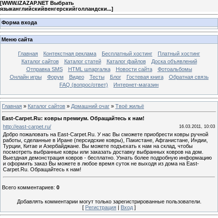
[
WWW.IZAZAP.NET Выбрать
языканглийскийвенгерскийголландски...
]
Форма входа
Меню сайта
Главная
Контекстная реклама
Бесплатный хостинг
Платный хостинг
Каталог сайтов
Каталог статей
Каталог файлов
Доска объявлений
Отправка SMS
HTML шпаргалка
Новости сайта
Фотоальбомы
Онлайн игры
Форум
Видео
Тесты
Блог
Гостевая книга
Обратная связь
FAQ (вопрос/ответ)
Интернет-магазин
Главная
»
Каталог сайтов
»
Домашний очаг
»
Твоё жильё
East-Carpet.Ru: ковры премиум. Обращайтесь к нам!
http://east-carpet.ru/
16.03.2011, 10:03
Добро пожаловать на East-Carpet.Ru. У нас Вы сможете приобрести ковры ручной
работы, сделанные в Иране (персидские ковры), Пакистане, Афганистане, Индии,
Турции, Китае и Азербайджане. Вы можете подъехать к нам на склад, чтобы
посмотреть выбранные ковры или заказать доставку выбранных ковров на дом.
Выездная демонстрация ковров - бесплатно. Узнать более подробную информацию
и оформить заказ Вы можете в любое время суток не выходя из дома на East-
Carpet.Ru. Обращайтесь к нам!
Всего комментариев
:
0
Добавлять комментарии могут только зарегистрированные пользователи.
[
Регистрация
|
Вход
]