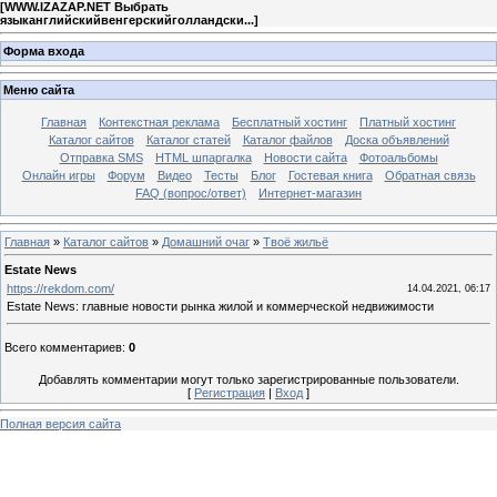
[
WWW.IZAZAP.NET Выбрать
языканглийскийвенгерскийголландски...
]
Форма входа
Меню сайта
Главная
Контекстная реклама
Бесплатный хостинг
Платный хостинг
Каталог сайтов
Каталог статей
Каталог файлов
Доска объявлений
Отправка SMS
HTML шпаргалка
Новости сайта
Фотоальбомы
Онлайн игры
Форум
Видео
Тесты
Блог
Гостевая книга
Обратная связь
FAQ (вопрос/ответ)
Интернет-магазин
Главная
»
Каталог сайтов
»
Домашний очаг
»
Твоё жильё
Estate News
https://rekdom.com/
14.04.2021, 06:17
Estate News: главные новости рынка жилой и коммерческой недвижимости
Всего комментариев
:
0
Добавлять комментарии могут только зарегистрированные пользователи.
[
Регистрация
|
Вход
]
Полная версия сайта