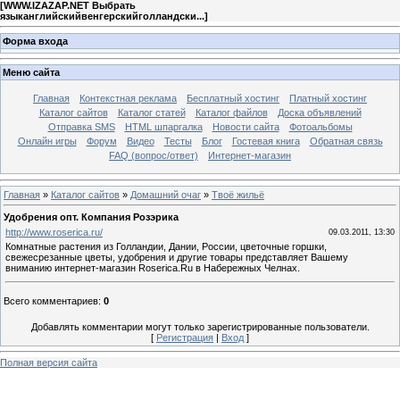
[
WWW.IZAZAP.NET Выбрать
языканглийскийвенгерскийголландски...
]
Форма входа
Меню сайта
Главная
Контекстная реклама
Бесплатный хостинг
Платный хостинг
Каталог сайтов
Каталог статей
Каталог файлов
Доска объявлений
Отправка SMS
HTML шпаргалка
Новости сайта
Фотоальбомы
Онлайн игры
Форум
Видео
Тесты
Блог
Гостевая книга
Обратная связь
FAQ (вопрос/ответ)
Интернет-магазин
Главная
»
Каталог сайтов
»
Домашний очаг
»
Твоё жильё
Удобрения опт. Компания Розэрика
http://www.roserica.ru/
09.03.2011, 13:30
Комнатные растения из Голландии, Дании, России, цветочные горшки,
свежесрезанные цветы, удобрения и другие товары представляет Вашему
вниманию интернет-магазин Roserica.Ru в Набережных Челнах.
Всего комментариев
:
0
Добавлять комментарии могут только зарегистрированные пользователи.
[
Регистрация
|
Вход
]
Полная версия сайта